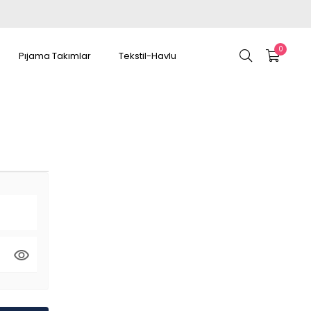
0
Pıjama Takımlar
Tekstil-Havlu