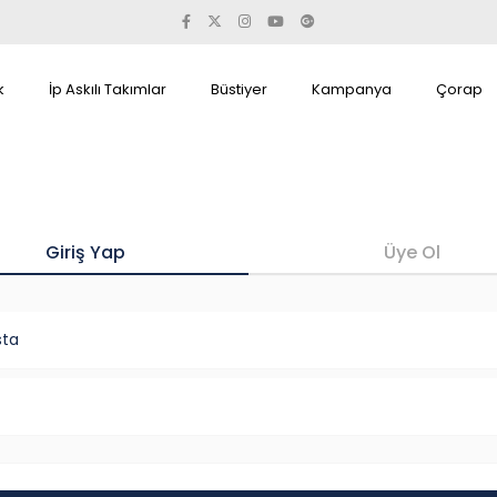
k
İp Askılı Takımlar
Büstiyer
Kampanya
Çorap
Giriş Yap
Üye Ol
sta